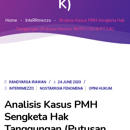
K)
Home
InteRRmezzo
Analisis Kasus PMH Sengketa Hak
Tanggungan (Putusan Nomor 98/PDT/2018/PT.TJK)
RANDYARSA IRAWAN
24 JUNE 2023
INTERRMEZZO
NOSTARRGIA FENOMENA
OPINI HUKUM
Analisis Kasus PMH
Sengketa Hak
Tanggungan (Putusan