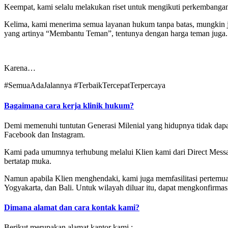
Keempat, kami selalu melakukan riset untuk mengikuti perkembangan
Kelima, kami menerima semua layanan hukum tanpa batas, mungkin j
yang artinya “Membantu Teman”, tentunya dengan harga teman juga.
Karena…
#SemuaAdaJalannya #TerbaikTercepatTerpercaya
Bagaimana cara kerja klinik hukum?
Demi memenuhi tuntutan Generasi Milenial yang hidupnya tidak dapat
Facebook dan Instagram.
Kami pada umumnya terhubung melalui Klien kami dari Direct Mes
bertatap muka.
Namun apabila Klien menghendaki, kami juga memfasilitasi pertemuan 
Yogyakarta, dan Bali. Untuk wilayah diluar itu, dapat mengkonfirma
Dimana alamat dan cara kontak kami?
Berikut merupakan alamat kantor kami :