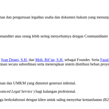
han dan pengurusan legalitas usaha dan dokumen hukum yang menunj
omanditer atau orang lebih sering menyebutnya dengan Commanditaire
.
Ivan Drago, S.H.
dan
Moh. Rif’an, S.H.
sebagai Founder. Serta
Fazal
nasi secara subordinasi serta menerapkan sistem distribusi beban proy
tisan dan UMKM yang dimotori generasi milenial.
vanced Legal Service
) bagi kalangan profesional.
uga berkolaborasi dengan klien untuk saling menyebar kemanfaatan (B2