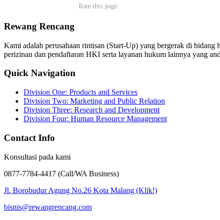
Rate this page
Rewang Rencang
Kami adalah perusahaan rintisan (Start-Up) yang bergerak di bidan
perizinan dan pendaftaran HKI serta layanan hukum lainnya yang an
Quick Navigation
Division One: Products and Services
Division Two: Marketing and Public Relation
Division Three: Research and Development
Division Four: Human Resource Management
Contact Info
Konsultasi pada kami
0877-7784-4417 (Call/WA Business)
Jl. Borobudur Agung No.26 Kota Malang (Klik!)
bisnis@rewangrencang.com