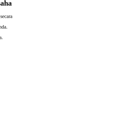
saha
 secara
nda.
a.