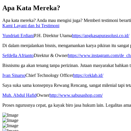
Apa Kata Mereka?
Apa kata mereka? Anda mau mengisi juga? Memberi testimoni berarti 
Kami Layani dan Isi Testimoni
Yundriati Erdiani
P.H. Direktur Utama
https://angkasapurasolusi.co.id/
Di dalam menjalankan bisnis, mengamankan karya pikiran itu sanga
Sefdella Afrianto
Direktur & Owner
https://www.instagram.com/de_ch
Bisnismu ga akan tenang tanpa perizinan. Jutaan masyarakat bahkan t
Ivan Sinarso
Chief Technology Officer
https://ceklab.id/
Saya suka sama konsepnya Rewang Rencang, sangat milenial tapi tetap
Muh. Abdul Hafid
Owner
http://www.sabusashop.com/
Proses ngurusnya cepat, ga kayak biro jasa hukum lain. Legalitas 