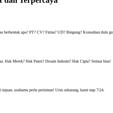
t dan Terpercaya
u berbentuk apa? PT? CV? Firma? UD? Bingung? Konsultasi dulu gra
sana. Hak Merek? Hak Paten? Desain Industri? Hak Cipta? Semua bisa!
ujuan, usahamu perlu perizinan! Urus sekarang, kami siap 7/24.