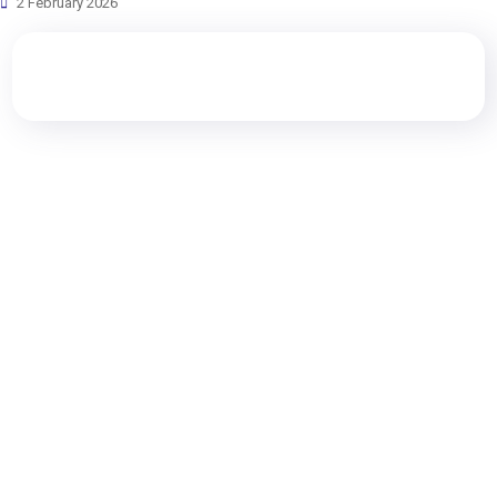
2 February 2026
Rewang Rencang
Kami adalah perusahaan rintisan (Start-Up) yang bergerak di
bidang hukum, melayani segala pengurusan dokumen hukum
yang anda butuhkan seperti pembuatan akta pendirian
perusahaan, pengurusan perizinan dan pendaftaran HKI serta
layanan hukum lain yang anda butuhkan.
Quick Navigation