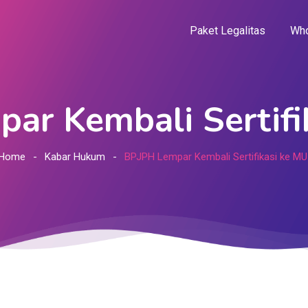
Paket Legalitas
Who
ar Kembali Sertifi
Home
Kabar Hukum
BPJPH Lempar Kembali Sertifikasi ke MU