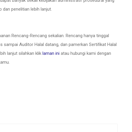
rdapat banyak sekali kebijakan administratif prosedural yang
an penelitian lebih lanjut.
manan Rencang-Rencang sekalian. Rencang hanya tinggal
 sampai Auditor Halal datang, dan pamerkan Sertifikat Halal
ih lanjut silahkan klik
laman ini
atau hubungi kami dengan
kamu.