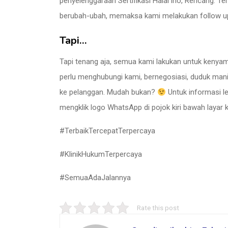
penyelenggaraan Sertifikasi Halal lho, Rencang. Te
berubah-ubah, memaksa kami melakukan follow up d
Tapi…
Tapi tenang aja, semua kami lakukan untuk kenya
perlu menghubungi kami, bernegosiasi, duduk manis
ke pelanggan. Mudah bukan?
Untuk informasi leb
mengklik logo WhatsApp di pojok kiri bawah layar 
#TerbaikTercepatTerpercaya
#KlinikHukumTerpercaya
#SemuaAdaJalannya
Rate this post