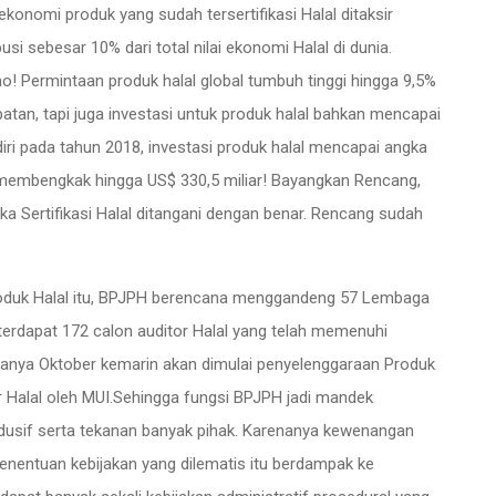
 ekonomi produk yang sudah tersertifikasi Halal ditaksir
busi sebesar 10% dari total nilai ekonomi Halal di dunia.
o! Permintaan produk halal global tumbuh tinggi hingga 9,5%
apatan, tapi juga investasi untuk produk halal bahkan mencapai
diri pada tahun 2018, investasi produk halal mencapai angka
ya membengkak hingga US$ 330,5 miliar! Bayangkan Rencang,
ka Sertifikasi Halal ditangani dengan benar. Rencang sudah
roduk Halal itu, BPJPH berencana menggandeng 57 Lembaga
terdapat 172 calon auditor Halal yang telah memenuhi
ananya Oktober kemarin akan dimulai penyelenggaraan Produk
tor Halal oleh MUI.Sehingga fungsi BPJPH jadi mandek
usif serta tekanan banyak pihak. Karenanya kewenangan
 penentuan kebijakan yang dilematis itu berdampak ke