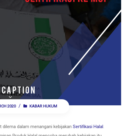
RCH 2020
KABAR HUKUM
t dilema dalam menangani kebijakan
Sertifikasi Halal
.
nan Produk Halal mencoba merubah kebijakan itu.