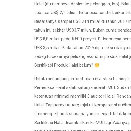
Halal (itu namanya dzolim ke pelanggan, lho). Nilai
sebesar US$ 2,1 triliun. Indonesia sendiri berkontri
Besarannya sampai US$ 214 miliar di tahun 2017 lh
tahun ini, sekitar US$3,7 triliun. Bukan cuma pend
US$ 8,8 miliar pada 5.500 proyek. Di Indonesia sen
US$ 3,5 miliar. Pada tahun 2025 diprediksi nilain
sebegitu besarnya peluang ekonomi produk Halal ji
Sertifikasi Produk Halal belum?
Untuk menangani pertumbuhan investasi bisnis p
Pemeriksa Halal salah satunya adalah MUI. Sudah 
ketentuan minimal memiliki 3 auditor Halal. Renc
Halal. Tapi ternyata terganjal uji kompetensi audi
danmemperburuk suasana yang menjadi tidak kond
Sertifikasi Halal dikembalikan ke MUI lagi. Adanya