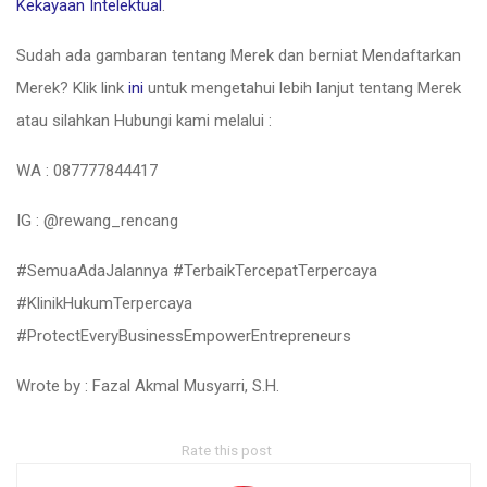
Kekayaan Intelektual
.
Sudah ada gambaran tentang Merek dan berniat Mendaftarkan
Merek? Klik link
ini
untuk mengetahui lebih lanjut tentang Merek
atau silahkan Hubungi kami melalui :
WA : 087777844417
IG : @rewang_rencang
#SemuaAdaJalannya #TerbaikTercepatTerpercaya
#KlinikHukumTerpercaya
#ProtectEveryBusinessEmpowerEntrepreneurs
Wrote by : Fazal Akmal Musyarri, S.H.
Rate this post