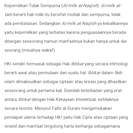
Kepemilikan Tidak Sempurna (
Al-milk at-Naqish
).
Al-milk at-
tam
berarti hak milik itu bersifat mutlak dan sempurna, tidak
ada pembatasan. Sedangkan
Al-milk at-Naqish
ya kebalikannya
yaitu kepemilikan yang terbatas karena penguasaannya berada
ditangan seseorang namun manfaatnya bukan hanya untuk dia
seorang (misalnya wakaf).
HKI sendiri termasuk sebagai Hak
Ibtikar
yang secara etimologi
berarti awal atau permulaan dari suatu hal.
Ibtikar
dalam fikih
islam dimaksudkan sebagai ciptaan atau kreasi yang dihasilkan
seseorang untuk pertama kali. Disinilah keterkaitan yang erat
antara
Ibtikar
dengan Hak Kekayaan Intelektual, setidaknya
secara teoritis. Menurut Fathi al-Durani mengemukakan
pendapat ulama terhadap HKI yaitu Hak Cipta atas ciptaan yang
orisinil dan manfaat tergolong harta berharga sebagaimana