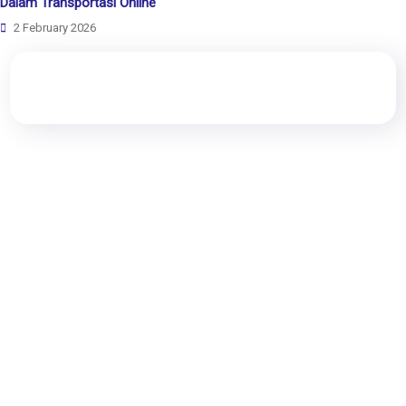
Dalam Transportasi Online
2 February 2026
Rewang Rencang
Kami adalah perusahaan rintisan (Start-Up) yang bergerak di
bidang hukum, melayani segala pengurusan dokumen hukum
yang anda butuhkan seperti pembuatan akta pendirian
perusahaan, pengurusan perizinan dan pendaftaran HKI serta
layanan hukum lain yang anda butuhkan.
Quick Navigation