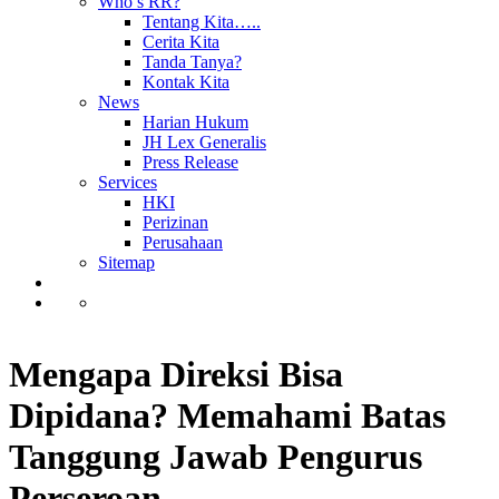
Who’s RR?
Tentang Kita…..
Cerita Kita
Tanda Tanya?
Kontak Kita
News
Harian Hukum
JH Lex Generalis
Press Release
Services
HKI
Perizinan
Perusahaan
Sitemap
Mengapa Direksi Bisa
Dipidana? Memahami Batas
Tanggung Jawab Pengurus
Perseroan