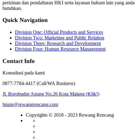
perizinan dan pendaftaran HKI serta layanan hukum lain yang anda
butuhkan.
Quick Navigation
Division One: Official Products and Services
Division Two: Marketing and Public Relation
Division Three: Research and Development
Division Four: Human Resource Management
Contact Info
Konsultasi pada kami
0877-7784-4417 (Call/WA Business)
Jl. Borobudur Agung No.26 Kota Malang (Klik!)
bisnis@rewangrencang.com
Copyrights © 2018 - 2023 Rewang Rencang