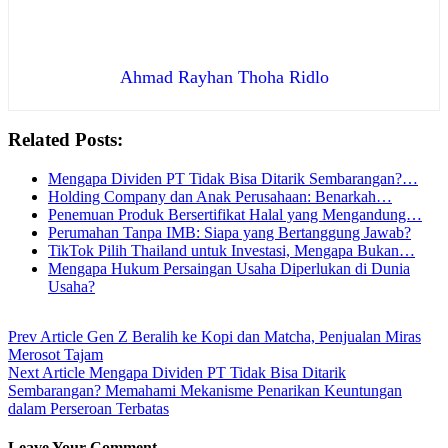
Ahmad Rayhan Thoha Ridlo
Related Posts:
Mengapa Dividen PT Tidak Bisa Ditarik Sembarangan?…
Holding Company dan Anak Perusahaan: Benarkah…
Penemuan Produk Bersertifikat Halal yang Mengandung…
Perumahan Tanpa IMB: Siapa yang Bertanggung Jawab?
TikTok Pilih Thailand untuk Investasi, Mengapa Bukan…
Mengapa Hukum Persaingan Usaha Diperlukan di Dunia
Usaha?
Prev Article
Gen Z Beralih ke Kopi dan Matcha, Penjualan Miras
Merosot Tajam
Next Article
Mengapa Dividen PT Tidak Bisa Ditarik
Sembarangan? Memahami Mekanisme Penarikan Keuntungan
dalam Perseroan Terbatas
Leave Your Comment