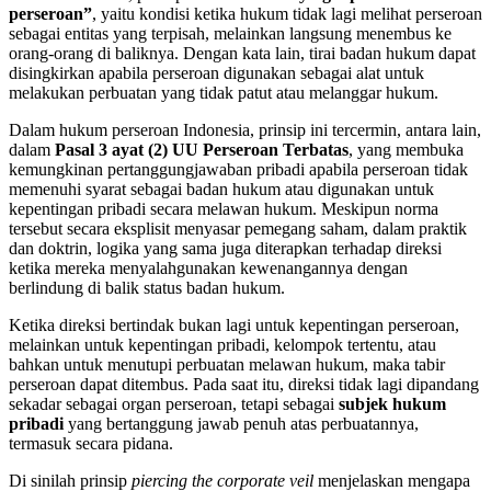
perseroan”
, yaitu kondisi ketika hukum tidak lagi melihat perseroan
sebagai entitas yang terpisah, melainkan langsung menembus ke
orang-orang di baliknya. Dengan kata lain, tirai badan hukum dapat
disingkirkan apabila perseroan digunakan sebagai alat untuk
melakukan perbuatan yang tidak patut atau melanggar hukum.
Dalam hukum perseroan Indonesia, prinsip ini tercermin, antara lain,
dalam
Pasal 3 ayat (2) UU Perseroan Terbatas
, yang membuka
kemungkinan pertanggungjawaban pribadi apabila perseroan tidak
memenuhi syarat sebagai badan hukum atau digunakan untuk
kepentingan pribadi secara melawan hukum. Meskipun norma
tersebut secara eksplisit menyasar pemegang saham, dalam praktik
dan doktrin, logika yang sama juga diterapkan terhadap direksi
ketika mereka menyalahgunakan kewenangannya dengan
berlindung di balik status badan hukum.
Ketika direksi bertindak bukan lagi untuk kepentingan perseroan,
melainkan untuk kepentingan pribadi, kelompok tertentu, atau
bahkan untuk menutupi perbuatan melawan hukum, maka tabir
perseroan dapat ditembus. Pada saat itu, direksi tidak lagi dipandang
sekadar sebagai organ perseroan, tetapi sebagai
subjek hukum
pribadi
yang bertanggung jawab penuh atas perbuatannya,
termasuk secara pidana.
Di sinilah prinsip
piercing the corporate veil
menjelaskan mengapa