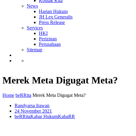
Kontak Kita
News
Harian Hukum
JH Lex Generalis
Press Release
Services
HKI
Perizinan
Perusahaan
Sitemap
Merek Meta Digugat Meta?
Home
beRRita
Merek Meta Digugat Meta?
Randyarsa Irawan
24 November 2021
beRRita
Kabar Hukum
KabaRR