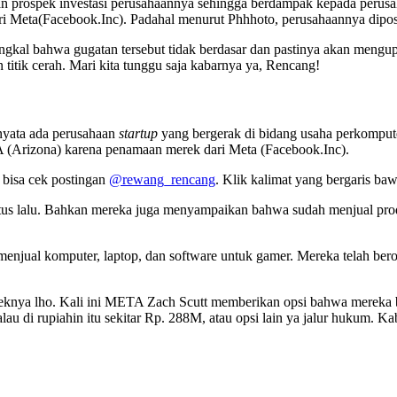
prospek investasi perusahaannya sehingga berdampak kepada perusaha
ari Meta(Facebook.Inc). Padahal menurut Phhhoto, perusahaannya dipos
kal bahwa gugatan tersebut tidak berdasar dan pastinya akan mengup
titik cerah. Mari kita tunggu saja kabarnya ya, Rencang!
nyata ada perusahaan
startup
yang bergerak di bidang usaha perkomput
A (Arizona) karena penamaan merek dari Meta (Facebook.Inc).
bisa cek postingan
@rewang_rencang
. Klik kalimat yang bergaris baw
stus lalu. Bahkan mereka juga menyampaikan bahwa sudah menjual prod
jual komputer, laptop, dan software untuk gamer. Mereka telah beroper
ereknya lho. Kali ini META Zach Scutt memberikan opsi bahwa mere
au di rupiahin itu sekitar Rp. 288M, atau opsi lain ya jalur hukum. Kab