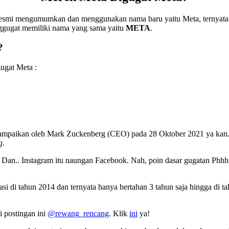
smi mengumumkan dan menggunakan nama baru yaitu Meta, ternyata na
ggugat memiliki nama yang sama yaitu
META
.
?
ugat Meta :
ampaikan oleh Mark Zuckenberg (CEO) pada 28 Oktober 2021 ya kan. 
g
.
m. Dan.. Instagram itu naungan Facebook. Nah, poin dasar gugatan Phh
rasi di tahun 2014 dan ternyata hanya bertahan 3 tahun saja hingga d
i postingan ini
@rewang_rencang
. Klik
ini
ya!