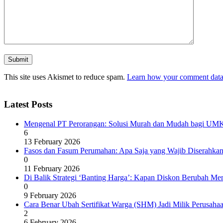
This site uses Akismet to reduce spam.
Learn how your comment data 
Latest Posts
Mengenal PT Perorangan: Solusi Murah dan Mudah bagi UM
6
13 February 2026
Fasos dan Fasum Perumahan: Apa Saja yang Wajib Diserahka
0
11 February 2026
Di Balik Strategi ‘Banting Harga’: Kapan Diskon Berubah M
0
9 February 2026
Cara Benar Ubah Sertifikat Warga (SHM) Jadi Milik Perusa
2
6 February 2026