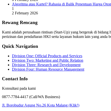
Algoritma atau Kartel? Rahasia di Balik Penentuan Harga Otom
1
2 February 2026
Rewang Rencang
Kami adalah perusahaan rintisan (Start-Up) yang bergerak di bidan
perizinan dan pendaftaran HKI serta layanan hukum lain yang anda b
Quick Navigation
Division One: Official Products and Services
Division Two: Marketing and Public Relation
Division Three: Research and Development
Division Four: Human Resource Management
Contact Info
Konsultasi pada kami
0877-7784-4417 (Call/WA Business)
Jl. Borobudur Agung No.26 Kota Malang (Klik!)