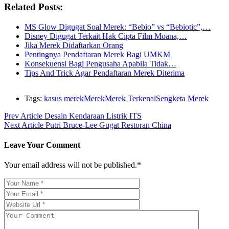
Related Posts:
MS Glow Digugat Soal Merek: “Bebio” vs “Bebiotic”,…
Disney Digugat Terkait Hak Cipta Film Moana,…
Jika Merek Didaftarkan Orang
Pentingnya Pendaftaran Merek Bagi UMKM
Konsekuensi Bagi Pengusaha Apabila Tidak…
Tips And Trick Agar Pendaftaran Merek Diterima
Tags:
kasus merek
Merek
Merek Terkenal
Sengketa Merek
Prev Article
Desain Kendaraan Listrik ITS
Next Article
Putri Bruce-Lee Gugat Restoran China
Leave Your Comment
Your email address will not be published.*