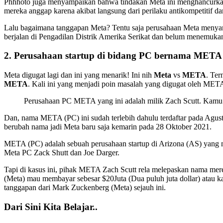
Phhhoto juga menyampaikan bahwa tindakan Meta ini menghancurkan 
mereka anggap karena akibat langsung dari perilaku antikompetitif d
Lalu bagaimana tanggapan Meta? Tentu saja perusahaan Meta menyang
berjalan di Pengadilan Distrik Amerika Serikat dan belum menemukan 
2. Perusahaan startup di bidang PC bernama
META
Meta digugat lagi dan ini yang menarik! Ini nih
Meta
vs
META
. Ter
META
. Kali ini yang menjadi poin masalah yang digugat oleh MET
Perusahaan PC META yang ini adalah milik Zach Scutt. Kamu 
Dan, nama META (PC) ini sudah terlebih dahulu terdaftar pada Agu
berubah nama jadi Meta baru saja kemarin pada 28 Oktober 2021.
META (PC) adalah sebuah perusahaan startup di Arizona (AS) yang men
Meta PC Zack Shutt dan Joe Darger.
Tapi di kasus ini, pihak META Zach Scutt rela melepaskan nama m
(Meta) mau membayar sebesar $20Juta (Dua puluh juta dollar) atau kal
tanggapan dari Mark Zuckenberg (Meta) sejauh ini.
Dari Sini Kita Belajar..