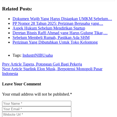
Related Posts:
Dokumen Wajib Yang Harus Disiapkan UMKM Sebelum…
PP Nomor 28 Tahun 2025: Perizinan Berusaha yang…
Aspek Hukum Sebelum Mendirikan Startup
Deretan Bisnis Raffi Ahmad yang Harus Gulung Tikar,…
Sebelum Membeli Rumah, Pastikan Ada SHM
Perizinan Yang Dibutuhkan Untuk Toko Kelontong
Tags:
Industri
NIB
Usaha
Prev Article
Tapera, Potongan Gaji Bagi Pekerja
Next Article
Starlink Elon Musk, Berpotensi Monopoli Pasar
Indonesia
Leave Your Comment
Your email address will not be published.*