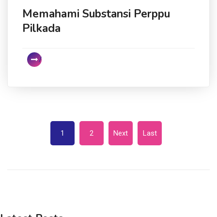
Memahami Substansi Perppu
Pilkada
1
2
Next
Last