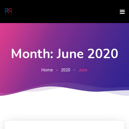
Month: June 2020
Home
2020
June